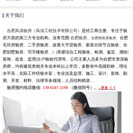
关于我们
合肥风清
验房
（风清
工程技术有限公司）
是经工商注册、专注于验
房方面
的
第三方专业机构。
业务范围:
合肥
验房
、
合肥
合肥精装房验房、
毛坯房验房、二手房验房、改善大平层验房、家装分段节点验收、合
肥别墅验房、写字楼验房...）
|
房屋综合
工程验收
、检测、鉴定、测绘|
装饰、改造、监理
|
分户验收代理等。公司主要人员多为合肥市资深验
房师，均有建筑类相关专业本科以上学历，多数有中高级职称，理论
水平高，实际工作经验丰富；专业涉及监理、施工、设计、装饰、勘
测、开发、材料、法律等各领域，人员结构精湛....
验房预约电话微信:
139 6507 2190
（微信同号）。
.
..
更多《《